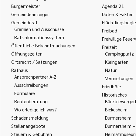
Bürgermeister
Agenda 21
Gemeindeanzeiger
Daten & Fakten
Gemeinderat
Flüchtlingsbegle
Gremien und Ausschüsse
Freibad
Ratsinformationssystem
Freiwillige Feuer
Öffentliche Bekanntmachungen
Freizeit
Öffnungszeiten
Campingplatz
Ortsrecht / Satzungen
Kleingärten
Rathaus
Natur
Ansprechpartner A-Z
Vermietungen
Ausschreibungen
Friedhöfe
Formulare
Historisches
Rentenberatung
Bäretriewerged
Wo erledige ich was?
Bickesheim
Schadensmeldung
Durmersheim
Stellenangebote
Durmersheim – 
Steuern & Gebühren
Heimatmuseu