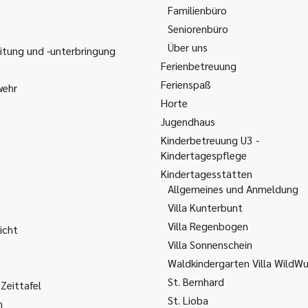
Familienbüro
Seniorenbüro
Über uns
itung und -unterbringung
Ferienbetreuung
Ferienspaß
wehr
Horte
Jugendhaus
Kinderbetreuung U3 -
Kindertagespflege
Kindertagesstätten
Allgemeines und Anmeldung
Villa Kunterbunt
Villa Regenbogen
icht
Villa Sonnenschein
Waldkindergarten Villa WildW
St. Bernhard
Zeittafel
St. Lioba
m