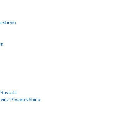
ersheim
en
 Rastatt
ovinz Pesaro-Urbino