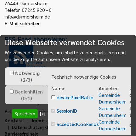
76448
Durmersheim
Telefon 07245 920 - 0
info@durmersheim.de
E-Mail schreiben
RSS-Feed abonnieren:
Diese Webseite verwendet Cookies
Wir verwenden Cookies, um Inhalte zu personalisieren und
um die Zugriffe auf unsere Website zu analysieren.
RSS-Feed
abonnieren
Notwendig
Technisch notwendige Cookies
(
2
/
3
)
Name
Anbieter
Zw
Bedienhilfen
Gemeinde
Sp
devicePixelRatio
(
0
/
1
)
Durmersheim
ei
Gemeindeanzeiger abonnieren
Gemeinde
Be
SessionID
Behördenrufnummer 115
Speichern
[x]
Durmersheim
bei
Kontakt
Impressum
Sitemap
Gemeinde
acceptedCookieIds
Sp
Datenschutzerklärung
Erklärung zur
Durmersheim
Barrierefreiheit