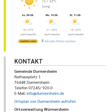
15 / 33°C
Sonnig
So, 09.08.
Mo, 10.08.
Di, 11.08.
18 / 37°C
21 / 35°C
19 / 32°C
Leicht bewölkt
Leicht bewölkt
Leicht bewölkt
Aktuelles Wetter ansehen
KONTAKT
Gemeinde Durmersheim
Rathausplatz 1
76448 Durmersheim
Telefon 07245/ 920-0
E-Mail:
info@durmersheim.de
Ortsplan von Durmersheim aufrufen
Ortsverwaltung Würmersheim