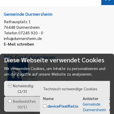
Gemeinde Durmersheim
Rathausplatz 1
76448
Durmersheim
Telefon 07245 920 - 0
info@durmersheim.de
E-Mail schreiben
RSS-Feed abonnieren:
Diese Webseite verwendet Cookies
Wir verwenden Cookies, um Inhalte zu personalisieren und
um die Zugriffe auf unsere Website zu analysieren.
RSS-Feed
abonnieren
Notwendig
Technisch notwendige Cookies
(
2
/
3
)
Name
Anbieter
Zw
Bedienhilfen
Gemeinde
Sp
devicePixelRatio
(
0
/
1
)
Durmersheim
ei
Gemeindeanzeiger abonnieren