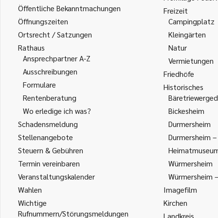
Öffentliche Bekanntmachungen
Freizeit
Öffnungszeiten
Campingplatz
Ortsrecht / Satzungen
Kleingärten
Rathaus
Natur
Ansprechpartner A-Z
Vermietungen
Ausschreibungen
Friedhöfe
Formulare
Historisches
Rentenberatung
Bäretriewerged
Wo erledige ich was?
Bickesheim
Schadensmeldung
Durmersheim
Stellenangebote
Durmersheim – 
Steuern & Gebühren
Heimatmuseu
Termin vereinbaren
Würmersheim
Veranstaltungskalender
Würmersheim – 
Wahlen
Imagefilm
Wichtige
Kirchen
Rufnummern/Störungsmeldungen
Landkreis