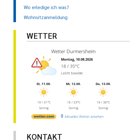
Wo erledige ich was?
Wohnsitzanmeldung
WETTER
Wetter Durmersheim
Montag, 10.08.2026
18 / 35°C
Leicht bewölkt
Di, 11.08.
Mi, 12.08.
Do, 13.08.
19 / 31°C
16 / 33°C
19 / 36°C
Sonnig
Sonnig
Sonnig
Aktuelles Wetter ansehen
KONTAKT