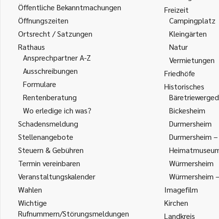
Öffentliche Bekanntmachungen
Freizeit
Öffnungszeiten
Campingplatz
Ortsrecht / Satzungen
Kleingärten
Rathaus
Natur
Ansprechpartner A-Z
Vermietungen
Ausschreibungen
Friedhöfe
Formulare
Historisches
Rentenberatung
Bäretriewerged
Wo erledige ich was?
Bickesheim
Schadensmeldung
Durmersheim
Stellenangebote
Durmersheim – 
Steuern & Gebühren
Heimatmuseu
Termin vereinbaren
Würmersheim
Veranstaltungskalender
Würmersheim – 
Wahlen
Imagefilm
Wichtige
Kirchen
Rufnummern/Störungsmeldungen
Landkreis