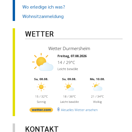
Wo erledige ich was?
Wohnsitzanmeldung
WETTER
Wetter Durmersheim
Freitag, 07.08.2026
14 / 29°C
Leicht bewölkt
Sa, 08.08.
So, 09.08.
Mo, 10.08.
15 / 32°C
18 / 36°C
21 / 34°C
Sonnig
Leicht bewölkt
Wolkig
Aktuelles Wetter ansehen
KONTAKT