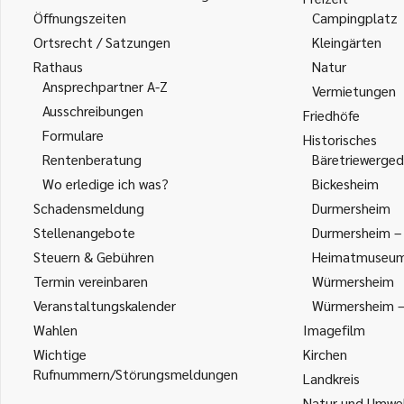
Öffnungszeiten
Campingplatz
Ortsrecht / Satzungen
Kleingärten
Rathaus
Natur
Ansprechpartner A-Z
Vermietungen
Ausschreibungen
Friedhöfe
Formulare
Historisches
Rentenberatung
Bäretriewerged
Wo erledige ich was?
Bickesheim
Schadensmeldung
Durmersheim
Stellenangebote
Durmersheim – 
Steuern & Gebühren
Heimatmuseu
Termin vereinbaren
Würmersheim
Veranstaltungskalender
Würmersheim – 
Wahlen
Imagefilm
Wichtige
Kirchen
Rufnummern/Störungsmeldungen
Landkreis
Natur und Umwe