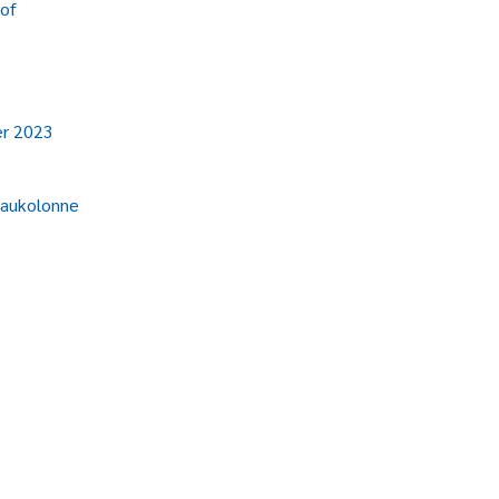
hof
er 2023
baukolonne