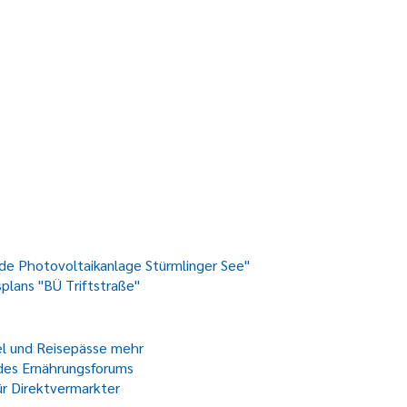
e Photovoltaikanlage Stürmlinger See"
lans "BÜ Triftstraße"
tel und Reisepässe mehr
 des Ernährungsforums
r Direktvermarkter