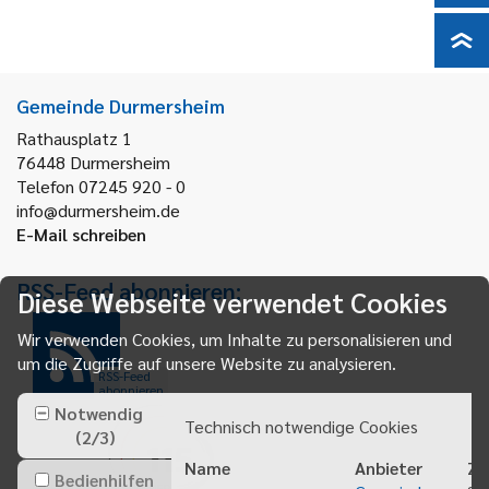
Gemeinde Durmersheim
Rathausplatz 1
76448
Durmersheim
Telefon 07245 920 - 0
info@durmersheim.de
E-Mail schreiben
RSS-Feed abonnieren:
Diese Webseite verwendet Cookies
Wir verwenden Cookies, um Inhalte zu personalisieren und
um die Zugriffe auf unsere Website zu analysieren.
RSS-Feed
abonnieren
Notwendig
Technisch notwendige Cookies
(
2
/
3
)
Name
Anbieter
Zw
Bedienhilfen