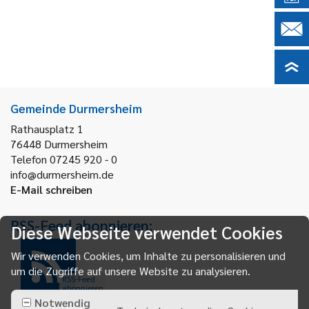
Gemeinde Durmersheim
Rathausplatz 1
76448
Durmersheim
Telefon 07245 920 - 0
info@durmersheim.de
E-Mail schreiben
RSS-Feed abonnieren:
Diese Webseite verwendet Cookies
Wir verwenden Cookies, um Inhalte zu personalisieren und
um die Zugriffe auf unsere Website zu analysieren.
RSS-Feed
abonnieren
Notwendig