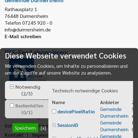
Rathausplatz 1
76448
Durmersheim
Telefon 07245 920 - 0
info@durmersheim.de
E-Mail schreiben
RSS-Feed abonnieren:
Diese Webseite verwendet Cookies
Wir verwenden Cookies, um Inhalte zu personalisieren und
um die Zugriffe auf unsere Website zu analysieren.
RSS-Feed
abonnieren
Notwendig
Technisch notwendige Cookies
(
2
/
3
)
Name
Anbieter
Zw
Bedienhilfen
Gemeinde
Sp
devicePixelRatio
(
0
/
1
)
Durmersheim
ei
Gemeindeanzeiger abonnieren
Gemeinde
Be
SessionID
Behördenrufnummer 115
Speichern
[x]
Durmersheim
bei
Kontakt
Impressum
Sitemap
Gemeinde