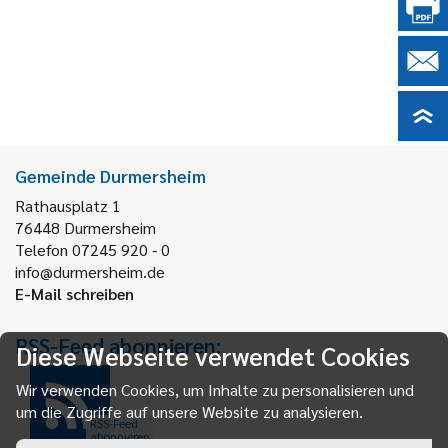
Gemeinde Durmersheim
Rathausplatz 1
76448
Durmersheim
Telefon 07245 920 - 0
info@durmersheim.de
E-Mail schreiben
RSS-Feed abonnieren:
Diese Webseite verwendet Cookies
Wir verwenden Cookies, um Inhalte zu personalisieren und
um die Zugriffe auf unsere Website zu analysieren.
RSS-Feed
abonnieren