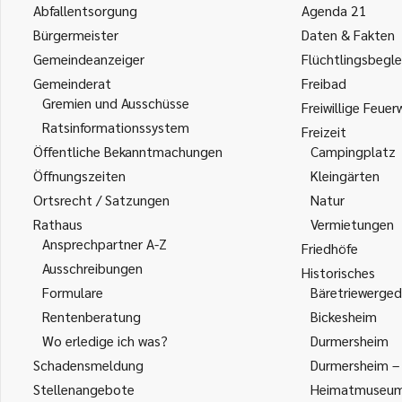
Abfallentsorgung
Agenda 21
Bürgermeister
Daten & Fakten
Gemeindeanzeiger
Flüchtlingsbegle
Gemeinderat
Freibad
Gremien und Ausschüsse
Freiwillige Feuer
Ratsinformationssystem
Freizeit
Öffentliche Bekanntmachungen
Campingplatz
Öffnungszeiten
Kleingärten
Ortsrecht / Satzungen
Natur
Rathaus
Vermietungen
Ansprechpartner A-Z
Friedhöfe
Ausschreibungen
Historisches
Formulare
Bäretriewerged
Rentenberatung
Bickesheim
Wo erledige ich was?
Durmersheim
Schadensmeldung
Durmersheim – 
Stellenangebote
Heimatmuseu