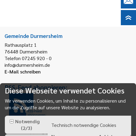
Gemeinde Durmersheim
Rathausplatz 1
76448
Durmersheim
Telefon 07245 920 - 0
info@durmersheim.de
E-Mail schreiben
RSS-Feed abonnieren:
Diese Webseite verwendet Cookies
Wir verwenden Cookies, um Inhalte zu personalisieren und
um die Zugriffe auf unsere Website zu analysieren.
RSS-Feed
abonnieren
Notwendig
Technisch notwendige Cookies
(
2
/
3
)