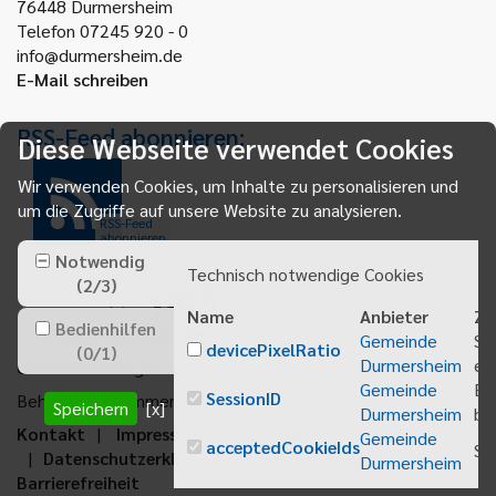
76448
Durmersheim
Telefon 07245 920 - 0
info@durmersheim.de
E-Mail schreiben
RSS-Feed abonnieren:
Diese Webseite verwendet Cookies
Wir verwenden Cookies, um Inhalte zu personalisieren und
um die Zugriffe auf unsere Website zu analysieren.
RSS-Feed
abonnieren
Notwendig
Technisch notwendige Cookies
(
2
/
3
)
Name
Anbieter
Zw
Bedienhilfen
Gemeinde
Sp
devicePixelRatio
(
0
/
1
)
Durmersheim
ei
Gemeindeanzeiger abonnieren
Gemeinde
Be
SessionID
Behördenrufnummer 115
Speichern
[x]
Durmersheim
bei
Kontakt
Impressum
Sitemap
Gemeinde
acceptedCookieIds
Sp
Datenschutzerklärung
Erklärung zur
Durmersheim
Barrierefreiheit