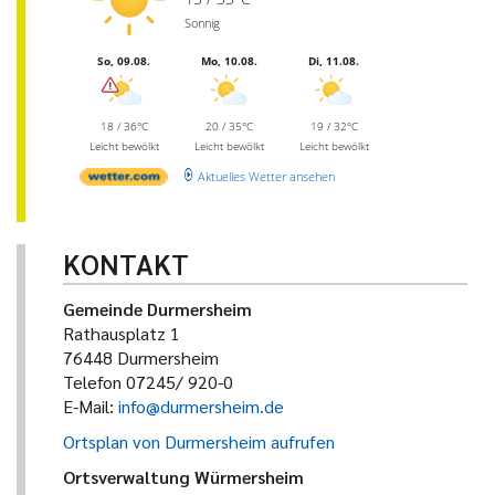
Sonnig
So, 09.08.
Mo, 10.08.
Di, 11.08.
18 / 36°C
20 / 35°C
19 / 32°C
Leicht bewölkt
Leicht bewölkt
Leicht bewölkt
Aktuelles Wetter ansehen
KONTAKT
Gemeinde Durmersheim
Rathausplatz 1
76448 Durmersheim
Telefon 07245/ 920-0
E-Mail:
info@durmersheim.de
Ortsplan von Durmersheim aufrufen
Ortsverwaltung Würmersheim