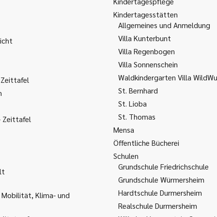
Kindertagespflege
Kindertagesstätten
Allgemeines und Anmeldung
Villa Kunterbunt
icht
Villa Regenbogen
Villa Sonnenschein
Waldkindergarten Villa WildW
Zeittafel
St. Bernhard
m
St. Lioba
St. Thomas
Zeittafel
Mensa
Öffentliche Bücherei
Schulen
Grundschule Friedrichschule
lt
Grundschule Würmersheim
Hardtschule Durmersheim
 Mobilität, Klima- und
Realschule Durmersheim