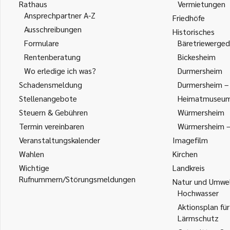
Rathaus
Vermietungen
Ansprechpartner A-Z
Friedhöfe
Ausschreibungen
Historisches
Formulare
Bäretriewerged
Rentenberatung
Bickesheim
Wo erledige ich was?
Durmersheim
Schadensmeldung
Durmersheim – 
Stellenangebote
Heimatmuseu
Steuern & Gebühren
Würmersheim
Termin vereinbaren
Würmersheim – 
Veranstaltungskalender
Imagefilm
Wahlen
Kirchen
Wichtige
Landkreis
Rufnummern/Störungsmeldungen
Natur und Umwe
Hochwasser
Aktionsplan für
Lärmschutz