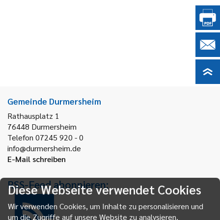
Gemeinde Durmersheim
Rathausplatz 1
76448
Durmersheim
Telefon 07245 920 - 0
info@durmersheim.de
E-Mail schreiben
RSS-Feed abonnieren:
Diese Webseite verwendet Cookies
Wir verwenden Cookies, um Inhalte zu personalisieren und
um die Zugriffe auf unsere Website zu analysieren.