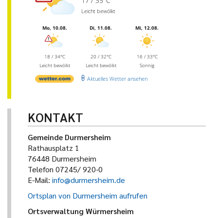
17 / 35°C
Leicht bewölkt
Mo, 10.08.
Di, 11.08.
Mi, 12.08.
18 / 34°C
20 / 32°C
16 / 33°C
Leicht bewölkt
Leicht bewölkt
Sonnig
Aktuelles Wetter ansehen
KONTAKT
Gemeinde Durmersheim
Rathausplatz 1
76448 Durmersheim
Telefon 07245/ 920-0
E-Mail:
info@durmersheim.de
Ortsplan von Durmersheim aufrufen
Ortsverwaltung Würmersheim