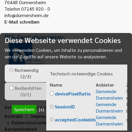
76448
Durmersheim
Telefon 07245 920 - 0
info@durmersheim.de
E-Mail schreiben
RSS-Feed abonnieren:
Diese Webseite verwendet Cookies
Wir verwenden Cookies, um Inhalte zu personalisieren und
um die Zugriffe auf unsere Website zu analysieren.
RSS-Feed
abonnieren
Notwendig
Technisch notwendige Cookies
(
2
/
3
)
Name
Anbieter
Zw
Bedienhilfen
Gemeinde
Sp
devicePixelRatio
(
0
/
1
)
Durmersheim
ei
Gemeindeanzeiger abonnieren
Gemeinde
Be
SessionID
Behördenrufnummer 115
Speichern
[x]
Durmersheim
bei
Kontakt
Impressum
Sitemap
Gemeinde
acceptedCookieIds
Sp
Datenschutzerklärung
Erklärung zur
Durmersheim
Barrierefreiheit