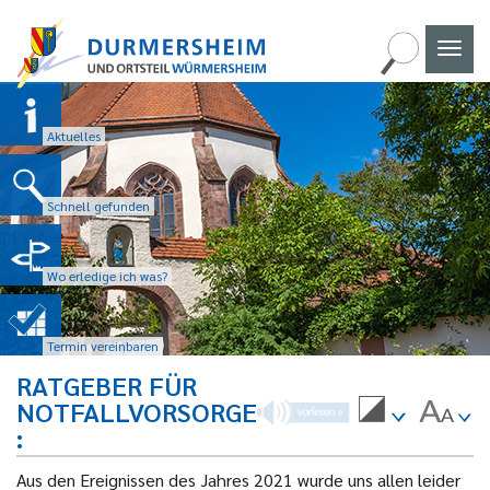
Naviga
umscha
Aktuelles
Schnell gefunden
Wo erledige ich was?
Termin vereinbaren
RATGEBER FÜR
NOTFALLVORSORGE
Aus den Ereignissen des Jahres 2021 wurde uns allen leider