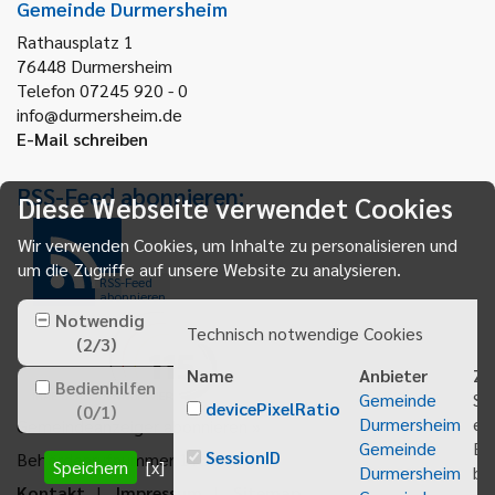
Gemeinde Durmersheim
Rathausplatz 1
76448
Durmersheim
Telefon 07245 920 - 0
info@durmersheim.de
E-Mail schreiben
RSS-Feed abonnieren:
Diese Webseite verwendet Cookies
Wir verwenden Cookies, um Inhalte zu personalisieren und
um die Zugriffe auf unsere Website zu analysieren.
RSS-Feed
abonnieren
Notwendig
Technisch notwendige Cookies
(
2
/
3
)
Name
Anbieter
Zw
Bedienhilfen
Gemeinde
Sp
devicePixelRatio
(
0
/
1
)
Durmersheim
ei
Gemeindeanzeiger abonnieren
Gemeinde
Be
SessionID
Behördenrufnummer 115
Speichern
[x]
Durmersheim
bei
Kontakt
Impressum
Sitemap