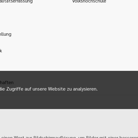
litätserfassung
Volkshochschule
ellung
k
haften
ie Zugriffe auf unsere Website zu analysieren.
 einen Wert zur Bildschirmauflösung, um Bilder mit einer besseren