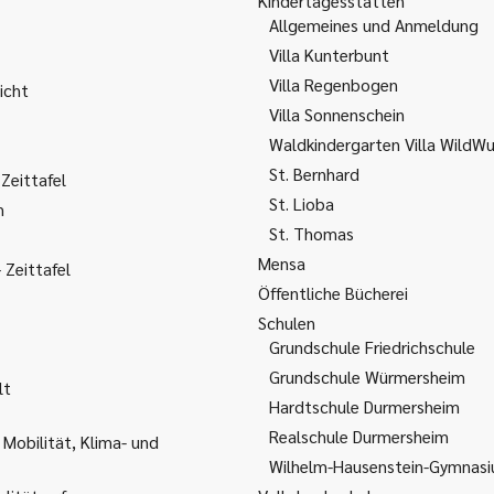
Kindertagesstätten
Allgemeines und Anmeldung
Villa Kunterbunt
Villa Regenbogen
icht
Villa Sonnenschein
Waldkindergarten Villa WildW
St. Bernhard
Zeittafel
St. Lioba
m
St. Thomas
Mensa
Zeittafel
Öffentliche Bücherei
Schulen
Grundschule Friedrichschule
Grundschule Würmersheim
lt
Hardtschule Durmersheim
Realschule Durmersheim
 Mobilität, Klima- und
Wilhelm-Hausenstein-Gymnas