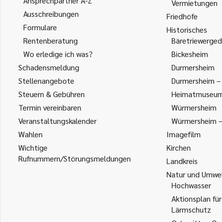
Ansprechpartner A-Z
Vermietungen
Ausschreibungen
Friedhöfe
Formulare
Historisches
Rentenberatung
Bäretriewerged
Wo erledige ich was?
Bickesheim
Schadensmeldung
Durmersheim
Stellenangebote
Durmersheim – 
Steuern & Gebühren
Heimatmuseu
Termin vereinbaren
Würmersheim
Veranstaltungskalender
Würmersheim – 
Wahlen
Imagefilm
Wichtige
Kirchen
Rufnummern/Störungsmeldungen
Landkreis
Natur und Umwe
Hochwasser
Aktionsplan für
Lärmschutz