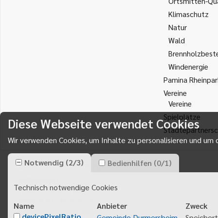
Ortsmitten-Qua
Klimaschutz
Natur
Wald
Brennholzbest
Windenergie
Pamina Rheinpar
Vereine
Vereine
Spielplätze
Diese Webseite verwendet Cookies
Städtepartnersc
Wir verwenden Cookies, um Inhalte zu personalisieren und um d
Notwendig
(
2
/
3
)
Bedienhilfen
(
0
/
1
)
Gemeinde Durmersheim
Rathausplatz 1
Technisch notwendige Cookies
76448
Durmersheim
Telefon 07245 920 - 0
Name
Anbieter
Zweck
info@durmersheim.de
devicePixelRatio
Gemeinde Durmersheim
Speichert