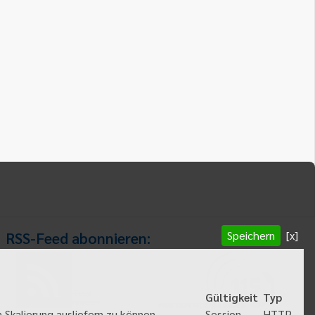
Speichern
[x]
RSS-Feed abonnieren:
RSS-Feed
Gültigkeit
Typ
abonnieren
HTTP
 Skalierung ausliefern zu können
Session