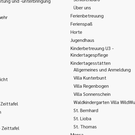
itung und -unterbringung
Über uns
Ferienbetreuung
wehr
Ferienspaß
Horte
Jugendhaus
Kinderbetreuung U3 -
Kindertagespflege
Kindertagesstätten
Allgemeines und Anmeldung
Villa Kunterbunt
icht
Villa Regenbogen
Villa Sonnenschein
Waldkindergarten Villa WildW
Zeittafel
St. Bernhard
m
St. Lioba
St. Thomas
Zeittafel
Mensa