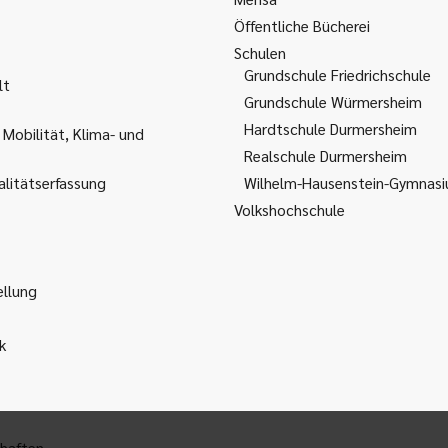
Öffentliche Bücherei
Schulen
Grundschule Friedrichschule
lt
Grundschule Würmersheim
Hardtschule Durmersheim
 Mobilität, Klima- und
Realschule Durmersheim
litätserfassung
Wilhelm-Hausenstein-Gymnas
Volkshochschule
ellung
k
haften