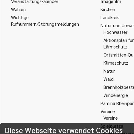
Veranstaltungskalender
Imagefilm
Wahlen
Kirchen
Wichtige
Landkreis
Rufnummern/Störungsmeldungen
Natur und Umwe
Hochwasser
Aktionsplan für
Lärmschutz
Ortsmitten-Qua
Klimaschutz
Natur
Wald
Brennholzbest
Windenergie
Pamina Rheinpar
Vereine
Vereine
Spielplätze
Diese Webseite verwendet Cookies
Städtepartnersc