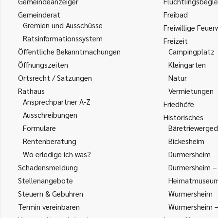
Gemeindeanzeiger
Flüchtlingsbegle
Gemeinderat
Freibad
Gremien und Ausschüsse
Freiwillige Feuer
Ratsinformationssystem
Freizeit
Öffentliche Bekanntmachungen
Campingplatz
Öffnungszeiten
Kleingärten
Ortsrecht / Satzungen
Natur
Rathaus
Vermietungen
Ansprechpartner A-Z
Friedhöfe
Ausschreibungen
Historisches
Formulare
Bäretriewerged
Rentenberatung
Bickesheim
Wo erledige ich was?
Durmersheim
Schadensmeldung
Durmersheim – 
Stellenangebote
Heimatmuseu
Steuern & Gebühren
Würmersheim
Termin vereinbaren
Würmersheim – 