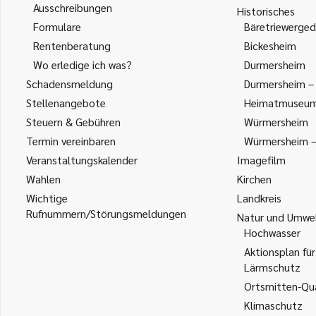
Ausschreibungen
Historisches
Formulare
Bäretriewerged
Rentenberatung
Bickesheim
Wo erledige ich was?
Durmersheim
Schadensmeldung
Durmersheim – 
Stellenangebote
Heimatmuseu
Steuern & Gebühren
Würmersheim
Termin vereinbaren
Würmersheim – 
Veranstaltungskalender
Imagefilm
Wahlen
Kirchen
Wichtige
Landkreis
Rufnummern/Störungsmeldungen
Natur und Umwe
Hochwasser
Aktionsplan für
Lärmschutz
Ortsmitten-Qua
Klimaschutz