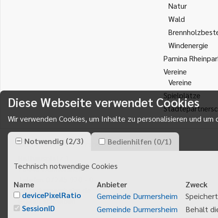
Natur
Wald
Brennholzbest
Windenergie
Pamina Rheinpar
Vereine
Vereine
Spielplätze
Diese Webseite verwendet Cookies
Städtepartnersc
Wir verwenden Cookies, um Inhalte zu personalisieren und um d
Notwendig
(
2
/
3
)
Bedienhilfen
(
0
/
1
)
Gemeinde Durmersheim
Rathausplatz 1
Technisch notwendige Cookies
76448
Durmersheim
Telefon 07245 920 - 0
Name
Anbieter
Zweck
info@durmersheim.de
devicePixelRatio
Gemeinde Durmersheim
Speichert
E-Mail schreiben
SessionID
Gemeinde Durmersheim
Behält di