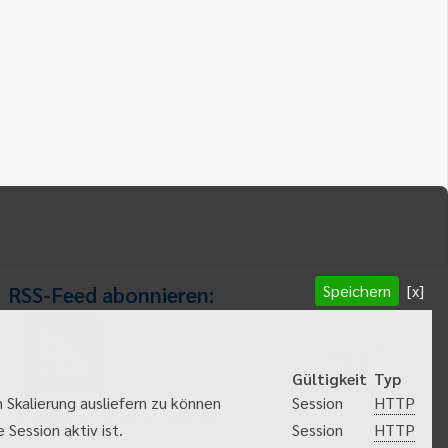
Speichern
[x]
RSS-Feed abonnieren:
RSS-Feed
Gültigkeit
Typ
abonnieren
HTTP
 Skalierung ausliefern zu können
Session
Gemeindeanzeiger abonnieren
HTTP
Session aktiv ist.
Session
Behördenrufnummer 115