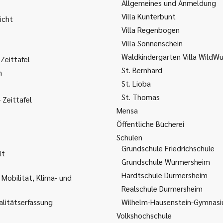
Allgemeines und Anmeldung
Villa Kunterbunt
icht
Villa Regenbogen
Villa Sonnenschein
Waldkindergarten Villa WildW
Zeittafel
St. Bernhard
m
St. Lioba
St. Thomas
Zeittafel
Mensa
Öffentliche Bücherei
Schulen
Grundschule Friedrichschule
lt
Grundschule Würmersheim
Hardtschule Durmersheim
 Mobilität, Klima- und
Realschule Durmersheim
litätserfassung
Wilhelm-Hausenstein-Gymnas
Volkshochschule