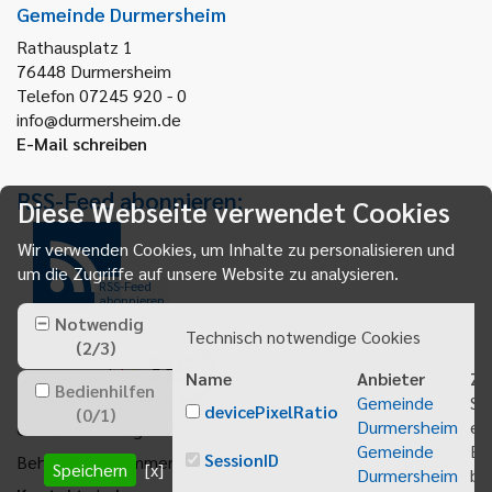
Gemeinde Durmersheim
Rathausplatz 1
76448
Durmersheim
Telefon 07245 920 - 0
info@durmersheim.de
E-Mail schreiben
RSS-Feed abonnieren:
Diese Webseite verwendet Cookies
Wir verwenden Cookies, um Inhalte zu personalisieren und
um die Zugriffe auf unsere Website zu analysieren.
RSS-Feed
abonnieren
Notwendig
Technisch notwendige Cookies
(
2
/
3
)
Name
Anbieter
Zw
Bedienhilfen
Gemeinde
Sp
devicePixelRatio
(
0
/
1
)
Durmersheim
ei
Gemeindeanzeiger abonnieren
Gemeinde
Be
SessionID
Behördenrufnummer 115
Speichern
[x]
Durmersheim
bei