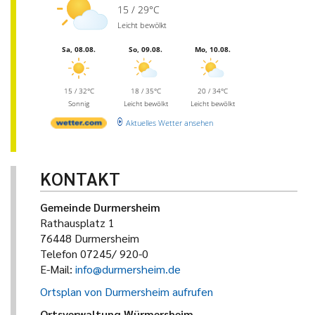
15 / 29°C
Leicht bewölkt
Sa, 08.08.
So, 09.08.
Mo, 10.08.
15 / 32°C
18 / 35°C
20 / 34°C
Sonnig
Leicht bewölkt
Leicht bewölkt
Aktuelles Wetter ansehen
KONTAKT
Gemeinde Durmersheim
Rathausplatz 1
76448 Durmersheim
Telefon 07245/ 920-0
E-Mail:
info@durmersheim.de
Ortsplan von Durmersheim aufrufen
Ortsverwaltung Würmersheim