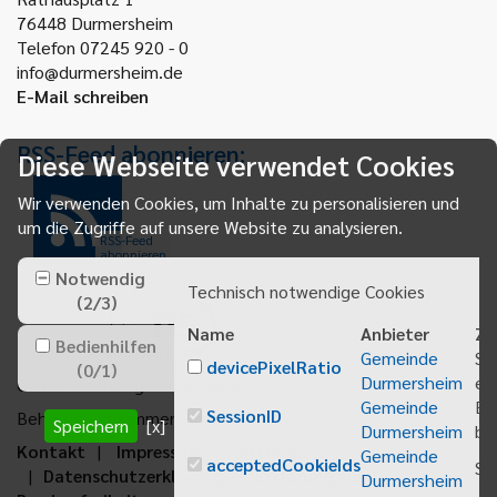
76448
Durmersheim
Telefon 07245 920 - 0
info@durmersheim.de
E-Mail schreiben
RSS-Feed abonnieren:
Diese Webseite verwendet Cookies
Wir verwenden Cookies, um Inhalte zu personalisieren und
um die Zugriffe auf unsere Website zu analysieren.
RSS-Feed
abonnieren
Notwendig
Technisch notwendige Cookies
(
2
/
3
)
Name
Anbieter
Zw
Bedienhilfen
Gemeinde
Sp
devicePixelRatio
(
0
/
1
)
Durmersheim
ei
Gemeindeanzeiger abonnieren
Gemeinde
Be
SessionID
Behördenrufnummer 115
Speichern
[x]
Durmersheim
bei
Kontakt
Impressum
Sitemap
Gemeinde
acceptedCookieIds
Sp
Datenschutzerklärung
Erklärung zur
Durmersheim