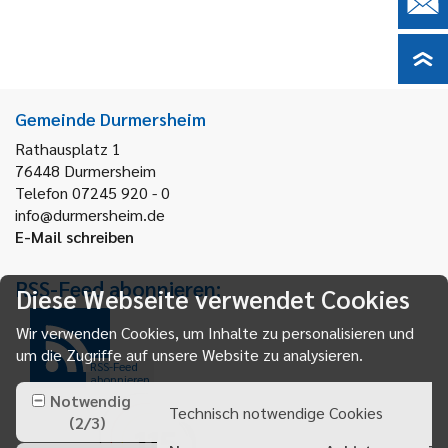
Gemeinde Durmersheim
Rathausplatz 1
76448
Durmersheim
Telefon 07245 920 - 0
info@durmersheim.de
E-Mail schreiben
RSS-Feed abonnieren:
Diese Webseite verwendet Cookies
Wir verwenden Cookies, um Inhalte zu personalisieren und
um die Zugriffe auf unsere Website zu analysieren.
RSS-Feed
abonnieren
Notwendig
Technisch notwendige Cookies
(
2
/
3
)