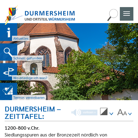
Naviga
umscha
Aktuelles
Schnell gefunden
Wo erledige ich was?
Termin vereinbaren
DURMERSHEIM –
ZEITTAFEL
1200-800 v.Chr.
Siedlungsspuren aus der Bronzezeit nördlich von