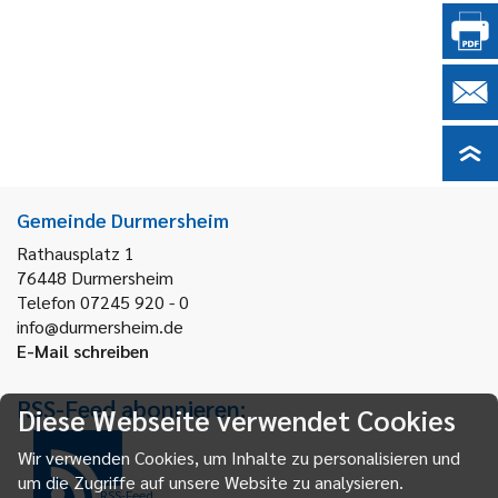
Gemeinde Durmersheim
Rathausplatz 1
76448
Durmersheim
Telefon 07245 920 - 0
info@durmersheim.de
E-Mail schreiben
RSS-Feed abonnieren:
Diese Webseite verwendet Cookies
Wir verwenden Cookies, um Inhalte zu personalisieren und
um die Zugriffe auf unsere Website zu analysieren.
RSS-Feed