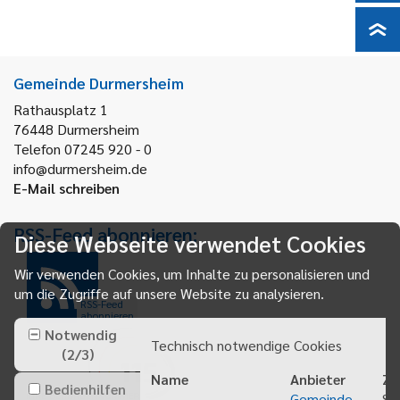
Gemeinde Durmersheim
Rathausplatz 1
76448
Durmersheim
Telefon 07245 920 - 0
info@durmersheim.de
E-Mail schreiben
RSS-Feed abonnieren:
Diese Webseite verwendet Cookies
Wir verwenden Cookies, um Inhalte zu personalisieren und
um die Zugriffe auf unsere Website zu analysieren.
RSS-Feed
abonnieren
Notwendig
Technisch notwendige Cookies
(
2
/
3
)
Name
Anbieter
Zw
Bedienhilfen
Gemeinde
Sp