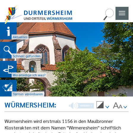
Naviga
umscha
Aktuelles
Schnell gefunden
Wo erledige ich was?
Termin vereinbaren
WÜRMERSHEIM
Würmersheim wird erstmals 1156 in den Maulbronner
Klosterakten mit dem Namen "Wirmeresheim" schriftlich