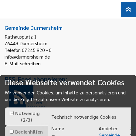
Gemeinde Durmersheim
Rathausplatz 1
76448
Durmersheim
Telefon 07245 920 - 0
info@durmersheim.de
E-Mail schreiben
RSS-Feed abonnieren:
Diese Webseite verwendet Cookies
Wir verwenden Cookies, um Inhalte zu personalisieren und
um die Zugriffe auf unsere Website zu analysieren.
RSS-Feed
abonnieren
Notwendig
Technisch notwendige Cookies
(
2
/
3
)
Name
Anbieter
Zw
Bedienhilfen
Gemeinde
Sp