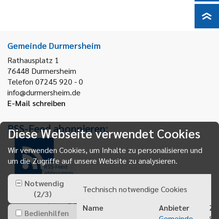
Gemeinde Durmersheim
Rathausplatz 1
76448
Durmersheim
Telefon 07245 920 - 0
info@durmersheim.de
E-Mail schreiben
RSS-Feed abonnieren:
Diese Webseite verwendet Cookies
Wir verwenden Cookies, um Inhalte zu personalisieren und
um die Zugriffe auf unsere Website zu analysieren.
RSS-Feed
abonnieren
Notwendig
Technisch notwendige Cookies
(
2
/
3
)
Name
Anbieter
Zw
Bedienhilfen
Gemeinde
Sp