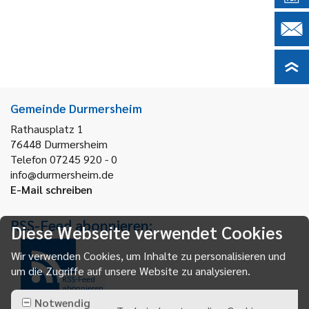
Gemeinde Durmersheim
Rathausplatz 1
76448
Durmersheim
Telefon 07245 920 - 0
info@durmersheim.de
E-Mail schreiben
RSS-Feed abonnieren:
Diese Webseite verwendet Cookies
Wir verwenden Cookies, um Inhalte zu personalisieren und
um die Zugriffe auf unsere Website zu analysieren.
RSS-Feed
abonnieren
Notwendig