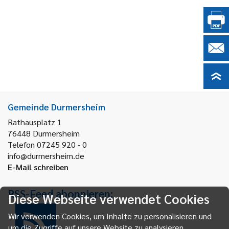
Gemeinde Durmersheim
Rathausplatz 1
76448
Durmersheim
Telefon 07245 920 - 0
info@durmersheim.de
E-Mail schreiben
RSS-Feed abonnieren:
Diese Webseite verwendet Cookies
Wir verwenden Cookies, um Inhalte zu personalisieren und
um die Zugriffe auf unsere Website zu analysieren.