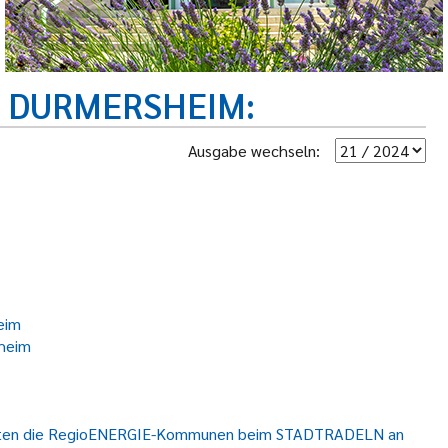
R DURMERSHEIM
Ausgabe wechseln:
eim
sheim
024 treten die RegioENERGIE-Kommunen beim STADTRADELN an