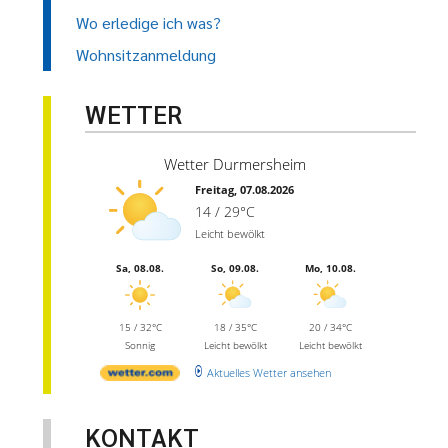
Wo erledige ich was?
Wohnsitzanmeldung
WETTER
Wetter Durmersheim
Freitag, 07.08.2026
14 / 29°C
Leicht bewölkt
Sa, 08.08.
So, 09.08.
Mo, 10.08.
15 / 32°C
18 / 35°C
20 / 34°C
Sonnig
Leicht bewölkt
Leicht bewölkt
Aktuelles Wetter ansehen
KONTAKT