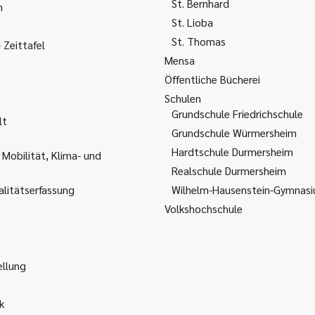
St. Bernhard
m
St. Lioba
St. Thomas
Zeittafel
Mensa
Öffentliche Bücherei
Schulen
Grundschule Friedrichschule
lt
Grundschule Würmersheim
Hardtschule Durmersheim
 Mobilität, Klima- und
Realschule Durmersheim
litätserfassung
Wilhelm-Hausenstein-Gymnas
Volkshochschule
ellung
k