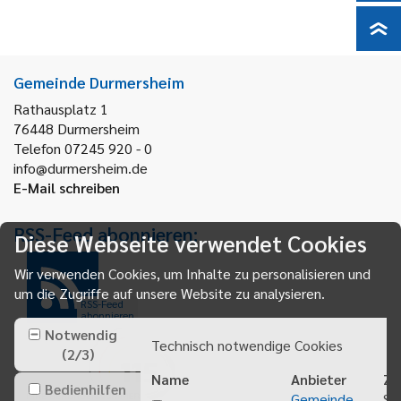
Gemeinde Durmersheim
Rathausplatz 1
76448
Durmersheim
Telefon 07245 920 - 0
info@durmersheim.de
E-Mail schreiben
RSS-Feed abonnieren:
Diese Webseite verwendet Cookies
Wir verwenden Cookies, um Inhalte zu personalisieren und
um die Zugriffe auf unsere Website zu analysieren.
RSS-Feed
abonnieren
Notwendig
Technisch notwendige Cookies
(
2
/
3
)
Name
Anbieter
Zw
Bedienhilfen
Gemeinde
Sp