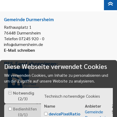
Gemeinde Durmersheim
Rathausplatz 1
76448
Durmersheim
Telefon 07245 920 - 0
info@durmersheim.de
E-Mail schreiben
RSS-Feed abonnieren:
Diese Webseite verwendet Cookies
Wir verwenden Cookies, um Inhalte zu personalisieren und
um die Zugriffe auf unsere Website zu analysieren.
RSS-Feed
abonnieren
Notwendig
Technisch notwendige Cookies
(
2
/
3
)
Name
Anbieter
Zw
Bedienhilfen
Gemeinde
Sp
devicePixelRatio
(
0
/
1
)