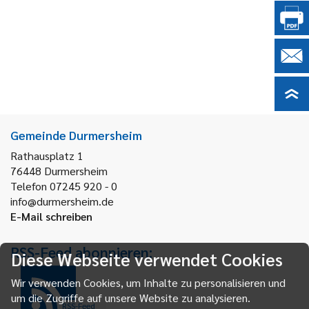
Gemeinde Durmersheim
Rathausplatz 1
76448
Durmersheim
Telefon 07245 920 - 0
info@durmersheim.de
E-Mail schreiben
RSS-Feed abonnieren:
Diese Webseite verwendet Cookies
Wir verwenden Cookies, um Inhalte zu personalisieren und
um die Zugriffe auf unsere Website zu analysieren.
RSS-Feed