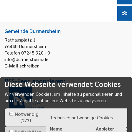
Gemeinde Durmersheim
Rathausplatz 1
76448
Durmersheim
Telefon 07245 920 - 0
info@durmersheim.de
E-Mail schreiben
RSS-Feed abonnieren:
Diese Webseite verwendet Cookies
Wir verwenden Cookies, um Inhalte zu personalisieren und
um die Zugriffe auf unsere Website zu analysieren.
RSS-Feed
abonnieren
Notwendig
Technisch notwendige Cookies
(
2
/
3
)
Name
Anbieter
Zw
Bedienhilfen