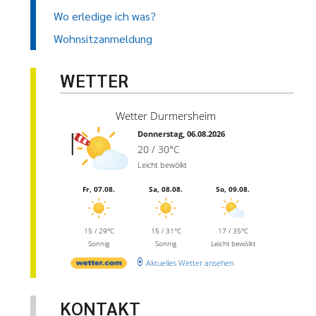
Wo erledige ich was?
Wohnsitzanmeldung
WETTER
Wetter Durmersheim
Donnerstag, 06.08.2026
20 / 30°C
Leicht bewölkt
Fr, 07.08.
Sa, 08.08.
So, 09.08.
15 / 29°C
15 / 31°C
17 / 35°C
Sonnig
Sonnig
Leicht bewölkt
Aktuelles Wetter ansehen
KONTAKT