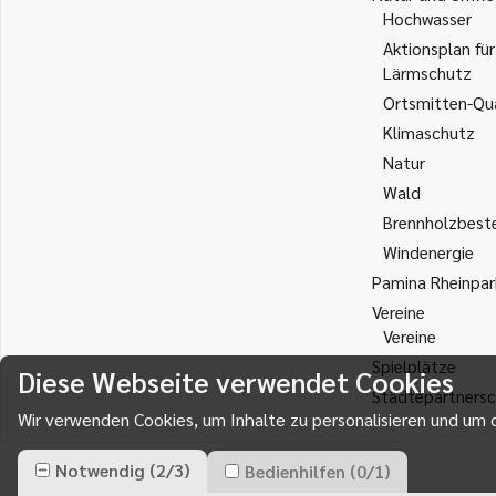
Hochwasser
Aktionsplan für
Lärmschutz
Ortsmitten-Qua
Klimaschutz
Natur
Wald
Brennholzbest
Windenergie
Pamina Rheinpar
Vereine
Vereine
Spielplätze
Diese Webseite verwendet Cookies
Städtepartnersc
Wir verwenden Cookies, um Inhalte zu personalisieren und um d
Notwendig
(
2
/
3
)
Bedienhilfen
(
0
/
1
)
Gemeinde Durmersheim