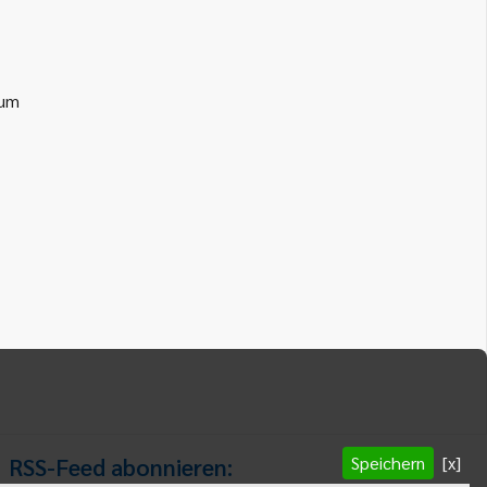
ium
Speichern
[x]
RSS-Feed abonnieren: