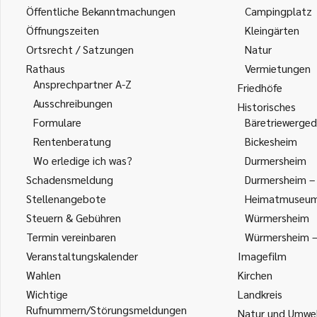
Öffentliche Bekanntmachungen
Campingplatz
Öffnungszeiten
Kleingärten
Ortsrecht / Satzungen
Natur
Rathaus
Vermietungen
Ansprechpartner A-Z
Friedhöfe
Ausschreibungen
Historisches
Formulare
Bäretriewerged
Rentenberatung
Bickesheim
Wo erledige ich was?
Durmersheim
Schadensmeldung
Durmersheim – 
Stellenangebote
Heimatmuseu
Steuern & Gebühren
Würmersheim
Termin vereinbaren
Würmersheim – 
Veranstaltungskalender
Imagefilm
Wahlen
Kirchen
Wichtige
Landkreis
Rufnummern/Störungsmeldungen
Natur und Umwe