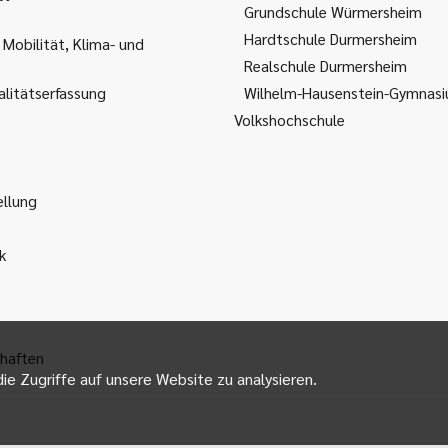
Grundschule Würmersheim
Hardtschule Durmersheim
 Mobilität, Klima- und
Realschule Durmersheim
litätserfassung
Wilhelm-Hausenstein-Gymnas
Volkshochschule
ellung
k
haften
ie Zugriffe auf unsere Website zu analysieren.