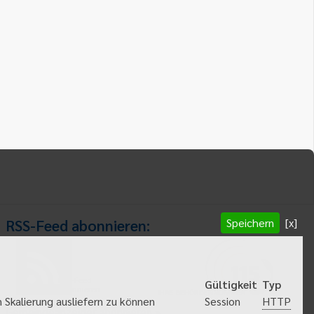
Speichern
[x]
RSS-Feed abonnieren:
RSS-Feed
Gültigkeit
Typ
abonnieren
HTTP
 Skalierung ausliefern zu können
Session
Gemeindeanzeiger abonnieren