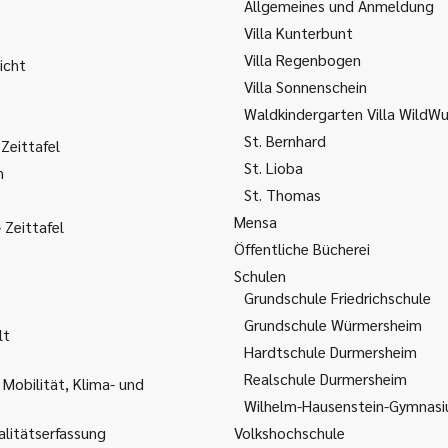
Allgemeines und Anmeldung
Villa Kunterbunt
Villa Regenbogen
icht
Villa Sonnenschein
Waldkindergarten Villa WildW
St. Bernhard
Zeittafel
St. Lioba
m
St. Thomas
Mensa
Zeittafel
Öffentliche Bücherei
Schulen
Grundschule Friedrichschule
Grundschule Würmersheim
lt
Hardtschule Durmersheim
Realschule Durmersheim
 Mobilität, Klima- und
Wilhelm-Hausenstein-Gymnas
litätserfassung
Volkshochschule