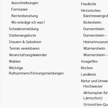
Ausschreibungen
Friedhöfe
Formulare
Historisches
Rentenberatung
Bäretriewerged
Wo erledige ich was?
Bickesheim
Schadensmeldung
Durmersheim
Stellenangebote
Durmersheim – 
Steuern & Gebühren
Heimatmuseu
Termin vereinbaren
Würmersheim
Veranstaltungskalender
Würmersheim – 
Wahlen
Imagefilm
Wichtige
Kirchen
Rufnummern/Störungsmeldungen
Landkreis
Natur und Umwe
Hochwasser
Aktionsplan für
Lärmschutz
Ortsmitten-Qua