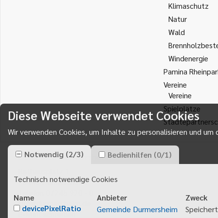
Klimaschutz
Natur
Wald
Brennholzbest
Windenergie
Pamina Rheinpar
Vereine
Vereine
Spielplätze
Diese Webseite verwendet Cookies
Städtepartnersc
Wir verwenden Cookies, um Inhalte zu personalisieren und um d
Notwendig
(
2
/
3
)
Bedienhilfen
(
0
/
1
)
Gemeinde Durmersheim
Rathausplatz 1
Technisch notwendige Cookies
76448
Durmersheim
Telefon 07245 920 - 0
Name
Anbieter
Zweck
info@durmersheim.de
devicePixelRatio
Gemeinde Durmersheim
Speichert
E-Mail schreiben