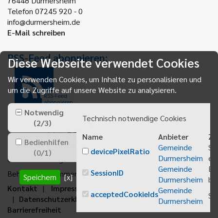
76448
Durmersheim
Telefon 07245 920 - 0
info@durmersheim.de
E-Mail schreiben
RSS-Feed abonnieren:
Diese Webseite verwendet Cookies
Wir verwenden Cookies, um Inhalte zu personalisieren und
um die Zugriffe auf unsere Website zu analysieren.
RSS-Feed
abonnieren
Notwendig
Technisch notwendige Cookies
(
2
/
3
)
Name
Anbieter
Zw
Bedienhilfen
Gemeinde
Sp
devicePixelRatio
(
0
/
1
)
Durmersheim
ei
Gemeindeanzeiger abonnieren
Gemeinde
Be
SessionID
Behördenrufnummer 115
Speichern
[x]
Durmersheim
bei
Kontakt
Impressum
Sitemap
Gemeinde
acceptedCookieIds
Sp
Datenschutzerklärung
Erklärung zur
Durmersheim
Barrierefreiheit